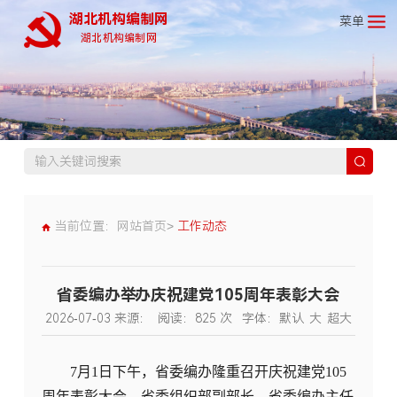
湖北机构编制网
菜单
湖北机构编制网
当前位置：
网站首页>
工作动态
省委编办举办庆祝建党105周年表彰大会
2026-07-03
来源：
阅读：
825
次
字体：
默认
大
超大
7月1日下午，省委编办隆重召开庆祝建党105
周年表彰大会。省委组织部副部长、省委编办主任