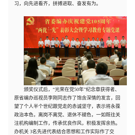
习，向先进看齐，拼搏进取、奋发有为。
颁奖仪式后，“光荣在党50年”纪念章获得者、
原省编办巡视员李刚同志作了饱含深情的发言，回
望了个人半个世纪跟党走的赤诚坚守，表示将永葆
政治本色，离岗不离党、退休不褪色，一如既往关
注机构编制工作，传承优良作风，积极发挥余热。
办机关 3名先进代表结合思想和工作实际作了交