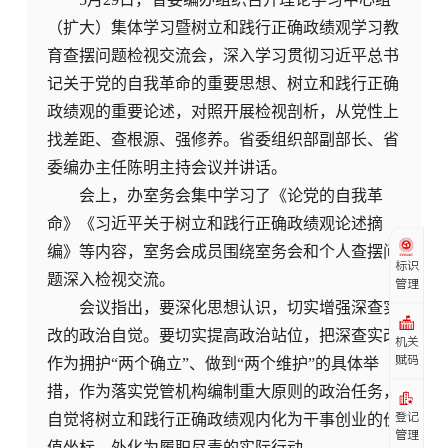
（扩大）集体学习暨树立和践行正确政绩观学习教
育查摆问题检视交流会，深入学习贯彻习近平总书
记关于党的自我革命的重要思想、树立和践行正确
政绩观的重要论述，对照开展检视剖析，从党性上
找差距、查根源、强修养。省委组织部副部长、省
委编办主任陈明主持会议并讲话。
会上，办室务会集中学习了《论党的自我革
命》《习近平关于树立和践行正确政绩观论述摘
编》等内容，室务会成员围绕室务会和个人查摆问
标识
题深入检视交流。
管理
会议指出，要深化思想认识，切实增强深查实
改的政治自觉。要切实提高政治站位，把深查实改
机关
赋码
作为拥护“两个确立”、做到“两个维护”的具体举
措，作为落实党管机构编制重大原则的政治任务，
自觉将树立和践行正确政绩观内化为干事创业的价
登记
管理
值坐标、外化为履职尽责的实际行动。