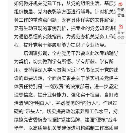
如何做好机关党建工作，从党的组织生活、基层党
登记
组织换届、党内表彰等方面进行辅导。针对机关党
管理
务工作的重难点问题，既有具体详实的文件解读，
又有生动直观的事例剖析，把专业的党务知识讲解
公示
为通俗易懂的实践指南，为规范办机关党务工作流
公告
程，提升党务干部履职能力提供了专业指导。
培训班强调，全办党务干部要以此次专题辅导
为契机，切实做到
学有所悟、
学有所获、学有所
用。要持续深入学习贯彻习近平总书记关于党的建
设的重要思想，全面落实省委关于落实机关党建主
体责任特别是“一岗双责”的决策部署，进一步坚定
理想信念、提升业务能力、强化实干担当，当好政
治清醒的“明白人”、熟悉党务的“内行人”、作风过
硬的“带头人”，切实提高政治素养和工作水平，持
续擦亮省委编办“四融”党建品牌，建强“硬核”战斗
堡垒，以高质量机关党建促进机构编制工作高质量