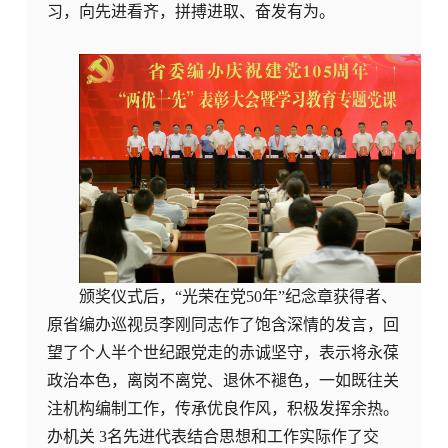
习，向先进看齐，拼搏进取、奋发有为。
颁奖仪式后，“光荣在党50年”纪念章获得者、
原省编办巡视员李刚同志作了饱含深情的发言，回
望了个人半个世纪跟党走的赤诚坚守，表示将永葆
政治本色，离岗不离党、退休不褪色，一如既往关
注机构编制工作，传承优良作风，积极发挥余热。
办机关 3名先进代表结合思想和工作实际作了交